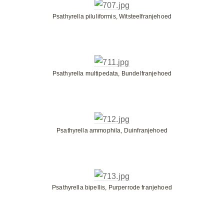
Psathyrella piluliformis, Witsteelfranjehoed
Psathyrella multipedata, Bundelfranjehoed
Psathyrella ammophila, Duinfranjehoed
Psathyrella bipellis, Purperrode franjehoed