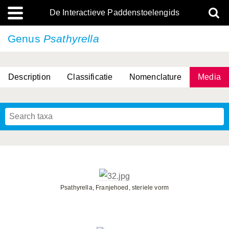
De Interactieve Paddenstoelengids
Genus
Psathyrella
Description
Classificatie
Nomenclature
Media
Psathyrella, Franjehoed, steriele vorm