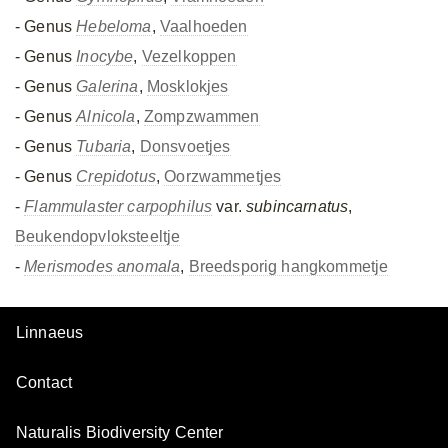
- Genus
Hebeloma
,
Vaalhoeden
- Genus
Inocybe
,
Vezelkoppen
- Genus
Galerina
,
Mosklokjes
- Genus
Alnicola
,
Zompzwammen
- Genus
Tubaria
,
Donsvoetjes
- Genus
Crepidotus
,
Oorzwammetjes
-
Flammulaster carpophilus
var.
subincarnatus
,
Beukendopvloksteeltje
-
Merismodes anomala
,
Breedsporig hangkommetje
Linnaeus
Contact
Naturalis Biodiversity Center