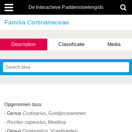
De Interactieve Paddenstoelengids
Familia Cortinariaceae
Description
Classificatie
Media
Opgenomen taxa:
- Genus
Cortinarius
,
Gordijnzwammen
-
Rozites caperatus
,
Meelkop
- Genus
Gymnopilus
,
Vlamhoeden