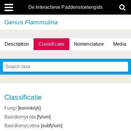
De Interactieve Paddenstoelengids
Genus
Flammulina
Description
Classificatie
Nomenclature
Media
Classificatie
Fungi
[koninkrijk]
Basidiomycota
[fylum]
Basidiomycotina
[subfylum]