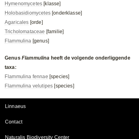
Hymenomycetes
[klasse]
Holobasidiomycetes
[onderklasse]
Agaricales
[orde]
Tricholomataceae
[familie]
Flammulina
[genus]
Genus
Flammulina
heeft de volgende onderliggende
taxa:
Flammulina fennae
[species]
Flammulina velutipes
[species]
Linnaeus
Contact
Naturalis Biodiversity Center