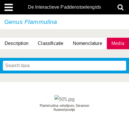
De Interactieve Paddenstoelengids
Genus
Flammulina
Description
Classificatie
Nomenclature
Media
Flammulina velutipes, Gewoon
fluweelpootje