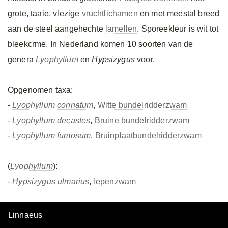
grote, taaie, vlezige
vruchtlichamen
en met meestal breed
aan de steel aangehechte
lamellen
. Sporeekleur is wit tot
bleekcrme. In Nederland komen 10 soorten van de
genera
Lyophyllum
en
Hypsizygus
voor.
Opgenomen taxa:
-
Lyophyllum connatum
,
Witte bundelridderzwam
-
Lyophyllum decastes
,
Bruine bundelridderzwam
-
Lyophyllum fumosum
,
Bruinplaatbundelridderzwam
(
Lyophyllum
):
-
Hypsizygus ulmarius
,
Iepenzwam
Linnaeus