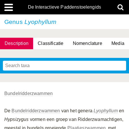
De Interactieve Paddenstoelengids
Genus
Lyophyllum
Description
Classificatie
Nomenclature
Media
Bundelridderzwammen
De
Bundelridderzwammen
van het genera
Lyophyllum
en
Hypsizygus
vormen een groep van Ridderzwamachtigen,
meestal in bundels groeiende
Plaatjeszwammen
, met