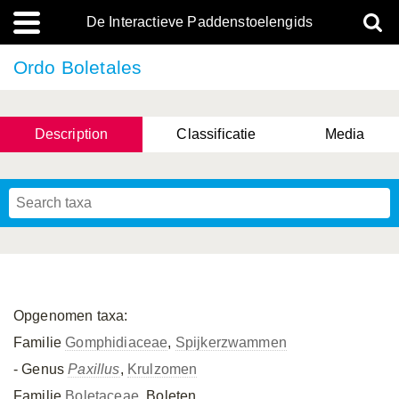
De Interactieve Paddenstoelengids
Ordo Boletales
Description
Classificatie
Media
Opgenomen taxa:
Familie
Gomphidiaceae
,
Spijkerzwammen
- Genus
Paxillus
,
Krulzomen
Familie
Boletaceae
, Boleten