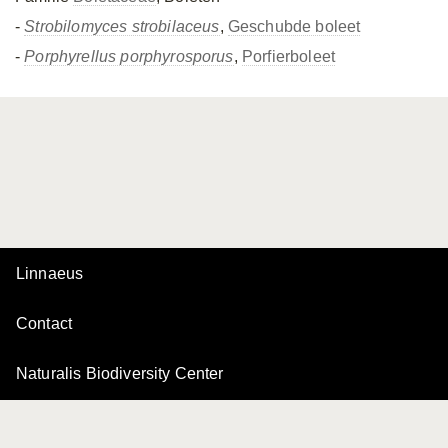
-
Strobilomyces strobilaceus
,
Geschubde boleet
-
Porphyrellus porphyrosporus
,
Porfierboleet
Linnaeus
Contact
Naturalis Biodiversity Center