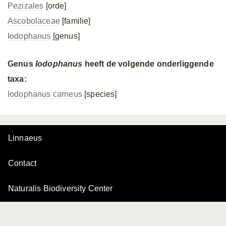
Pezizales
[orde]
Ascobolaceae
[familie]
Iodophanus
[genus]
Genus
Iodophanus
heeft de volgende onderliggende
taxa:
Iodophanus carneus
[species]
Linnaeus
Contact
Naturalis Biodiversity Center