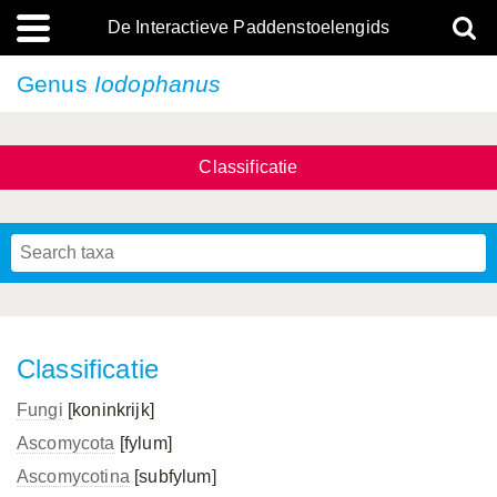
De Interactieve Paddenstoelengids
Genus
Iodophanus
Classificatie
Classificatie
Fungi
[koninkrijk]
Ascomycota
[fylum]
Ascomycotina
[subfylum]