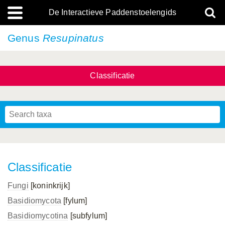
De Interactieve Paddenstoelengids
Genus
Resupinatus
Classificatie
Classificatie
Fungi
[koninkrijk]
Basidiomycota
[fylum]
Basidiomycotina
[subfylum]