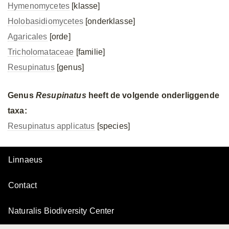
Hymenomycetes
[klasse]
Holobasidiomycetes
[onderklasse]
Agaricales
[orde]
Tricholomataceae
[familie]
Resupinatus
[genus]
Genus
Resupinatus
heeft de volgende onderliggende
taxa:
Resupinatus applicatus
[species]
Linnaeus
Contact
Naturalis Biodiversity Center