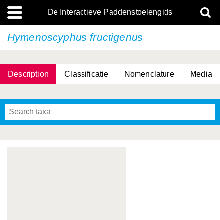
De Interactieve Paddenstoelengids
Hymenoscyphus fructigenus
Description
Classificatie
Nomenclature
Media