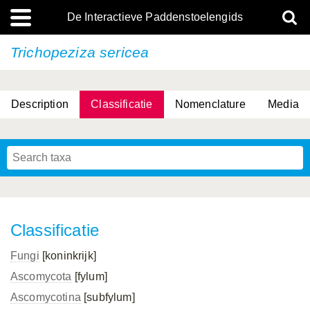
De Interactieve Paddenstoelengids
Trichopeziza sericea
Description
Classificatie
Nomenclature
Media
Classificatie
Fungi
[koninkrijk]
Ascomycota
[fylum]
Ascomycotina
[subfylum]