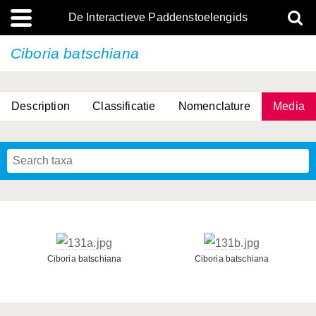
De Interactieve Paddenstoelengids
Ciboria batschiana
Description
Classificatie
Nomenclature
Media
Ciboria batschiana
Ciboria batschiana