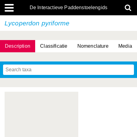
De Interactieve Paddenstoelengids
Lycoperdon pyriforme
Description
Classificatie
Nomenclature
Media