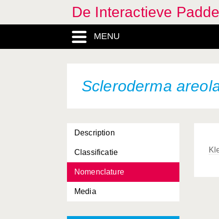
De Interactieve Padd
MENU
Scleroderma areol
Description
Kl
Classificatie
Nomenclature
Media