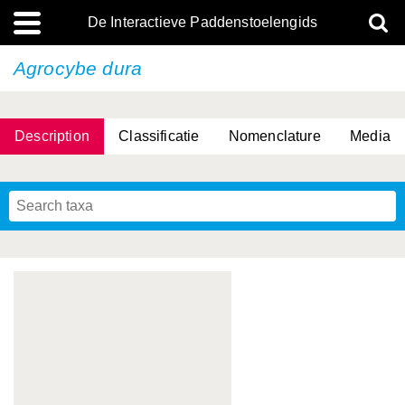
De Interactieve Paddenstoelengids
Agrocybe dura
Description
Classificatie
Nomenclature
Media