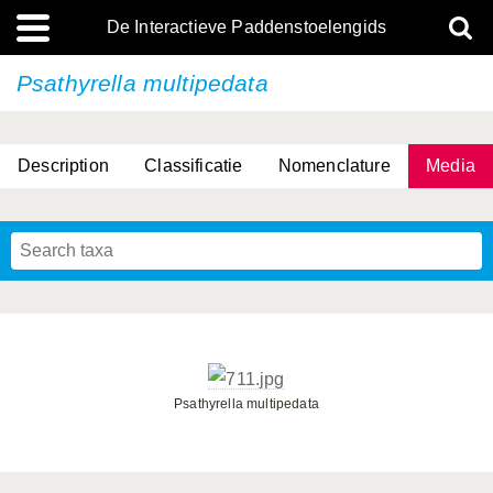
De Interactieve Paddenstoelengids
Psathyrella multipedata
Description
Classificatie
Nomenclature
Media
Psathyrella multipedata