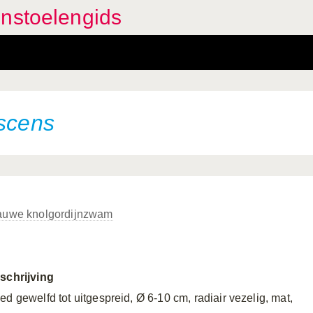
enstoelengids
escens
auwe knolgordijnzwam
schrijving
ed gewelfd tot uitgespreid, Ø 6-10 cm, radiair vezelig, mat,