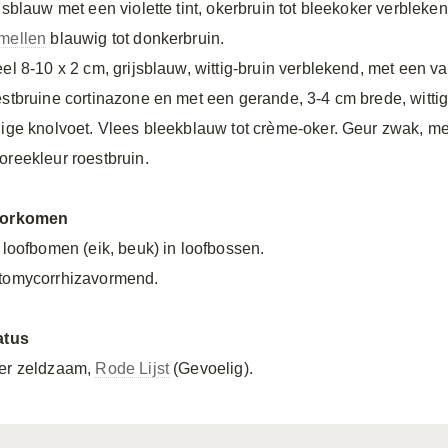
jsblauw met een violette tint, okerbruin tot bleekoker verbleken
mellen
blauwig tot donkerbruin.
eel 8-10 x 2 cm, grijsblauw, wittig-bruin verblekend, met een v
estbruine cortinazone en met een gerande, 3-4 cm brede, wittig
lige knolvoet. Vlees bleekblauw tot crème-oker. Geur zwak, me
oreekleur roestbruin.
orkomen
j loofbomen (eik, beuk) in loofbossen.
tomycorrhizavormend.
atus
er zeldzaam,
Rode Lijst
(Gevoelig).