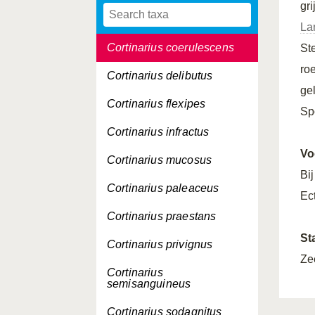
gri
Cortinarius cinnabarinus
La
Cortinarius coerulescens
St
ro
Cortinarius delibutus
ge
Cortinarius flexipes
Sp
Cortinarius infractus
Vo
Cortinarius mucosus
Bi
Cortinarius paleaceus
Ec
Cortinarius praestans
St
Cortinarius privignus
Ze
Cortinarius
semisanguineus
Cortinarius sodagnitus