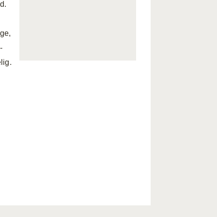
d.
age,
-
lig.