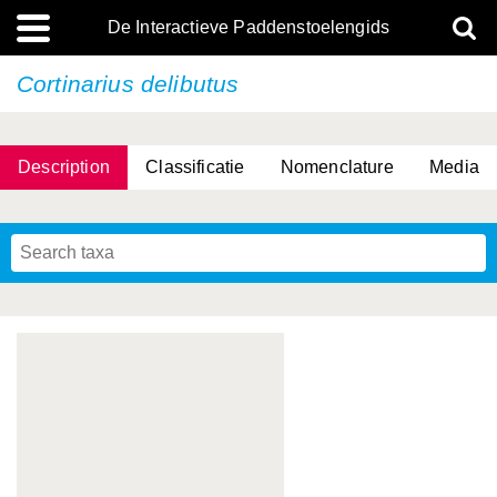
De Interactieve Paddenstoelengids
Cortinarius delibutus
Description
Classificatie
Nomenclature
Media