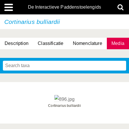
De Interactieve Paddenstoelengids
Cortinarius bulliardii
Description
Classificatie
Nomenclature
Media
Cortinarius bulliardii