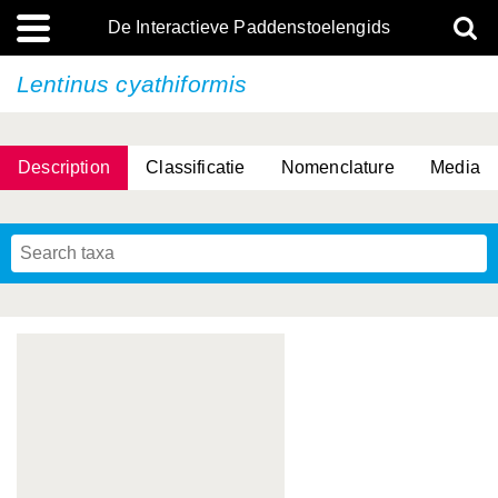
De Interactieve Paddenstoelengids
Lentinus cyathiformis
Description
Classificatie
Nomenclature
Media