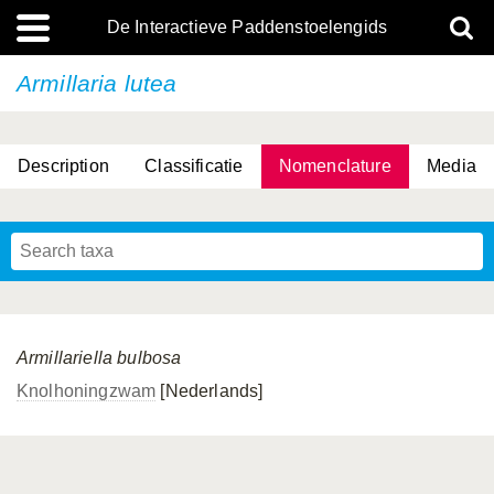
De Interactieve Paddenstoelengids
Armillaria lutea
Description
Classificatie
Nomenclature
Media
Armillariella bulbosa
Knolhoningzwam
[Nederlands]