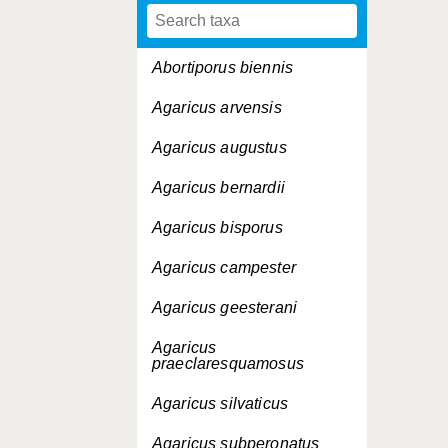
Abortiporus biennis
Agaricus arvensis
Agaricus augustus
Agaricus bernardii
Agaricus bisporus
Agaricus campester
Agaricus geesterani
Agaricus
praeclaresquamosus
Agaricus silvaticus
Agaricus subperonatus