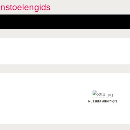
enstoelengids
Russula albonigra