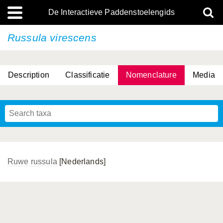
De Interactieve Paddenstoelengids
Russula virescens
Description
Classificatie
Nomenclature
Media
Ruwe russula
[Nederlands]