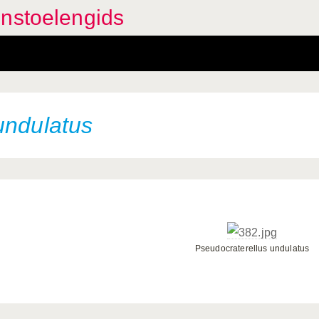
enstoelengids
undulatus
Pseudocraterellus undulatus