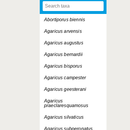
Abortiporus biennis
Agaricus arvensis
Agaricus augustus
Agaricus bernardii
Agaricus bisporus
Agaricus campester
Agaricus geesterani
Agaricus
praeclaresquamosus
Agaricus silvaticus
Agaricus subperonatus