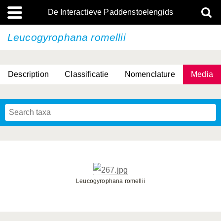
De Interactieve Paddenstoelengids
Leucogyrophana romellii
Description
Classificatie
Nomenclature
Media
Leucogyrophana romellii