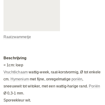
Raatzwammetje
Beschrijving
< 1cm: loep
Vruchtlichaam
wattig-week, raat-korstvormig, Ø tot enkele
cm.
Hymenium
met fijne, onregelmatige
poriën
,
sneeuwwit tot witoker, met een wattig-harige rand.
Poriën
Ø 0,3-1 mm.
Sporeekleur wit.