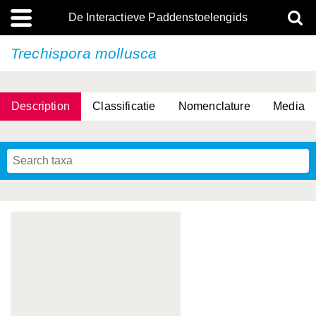
De Interactieve Paddenstoelengids
Trechispora mollusca
Description
Classificatie
Nomenclature
Media