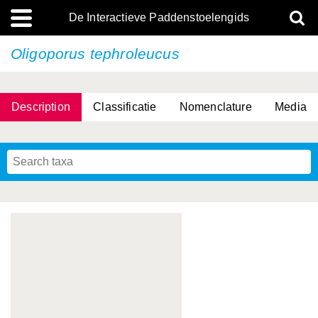
De Interactieve Paddenstoelengids
Oligoporus tephroleucus
Description
Classificatie
Nomenclature
Media