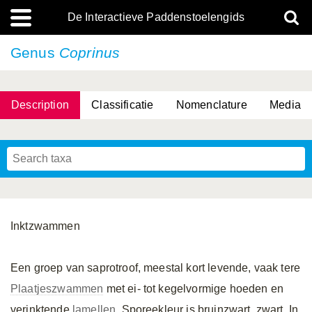
De Interactieve Paddenstoelengids
Genus
Coprinus
Description
Classificatie
Nomenclature
Media
Inktzwammen
Een groep van saprotroof, meestal kort levende, vaak tere
Plaatjeszwammen
met ei- tot kegelvormige hoeden en
verinktende
lamellen
. Sporeekleur is bruinzwart, zwart. In