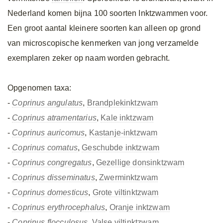
Nederland komen bijna 100 soorten Inktzwammen voor.
Een groot aantal kleinere soorten kan alleen op grond
van microscopische kenmerken van jong verzamelde
exemplaren zeker op naam worden gebracht.
Opgenomen taxa:
-
Coprinus angulatus
,
Brandplekinktzwam
-
Coprinus atramentarius
,
Kale inktzwam
-
Coprinus auricomus
,
Kastanje-inktzwam
-
Coprinus comatus
,
Geschubde inktzwam
-
Coprinus congregatus
,
Gezellige donsinktzwam
-
Coprinus disseminatus
,
Zwerminktzwam
-
Coprinus domesticus
,
Grote viltinktzwam
-
Coprinus erythrocephalus
,
Oranje inktzwam
-
Coprinus flocculosus
,
Valse viltinktzwam