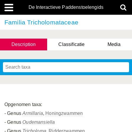
De Interactieve Paddenstoelengids
Familia Tricholomataceae
Description
Classificatie
Media
Opgenomen taxa:
- Genus
Armillaria
,
Honingzwammen
- Genus
Oudemansiella
- Genus
Tricholoma
,
Ridderzwammen