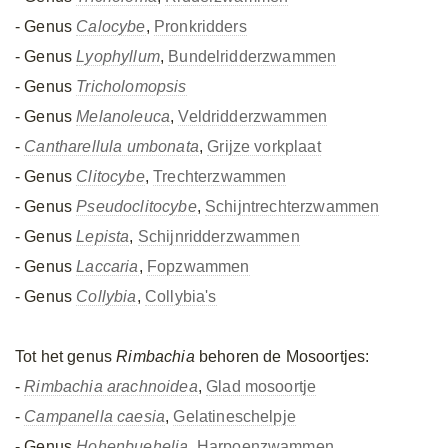
- Genus
Calocybe
,
Pronkridders
- Genus
Lyophyllum
,
Bundelridderzwammen
- Genus
Tricholomopsis
- Genus
Melanoleuca
,
Veldridderzwammen
-
Cantharellula umbonata
,
Grijze vorkplaat
- Genus
Clitocybe
,
Trechterzwammen
- Genus
Pseudoclitocybe
,
Schijntrechterzwammen
- Genus
Lepista
,
Schijnridderzwammen
- Genus
Laccaria
,
Fopzwammen
- Genus
Collybia
,
Collybia's
Tot het genus
Rimbachia
behoren de Mosoortjes:
-
Rimbachia arachnoidea
,
Glad mosoortje
-
Campanella caesia
,
Gelatineschelpje
- Genus
Hohenbuehelia
,
Harpoenzwammen