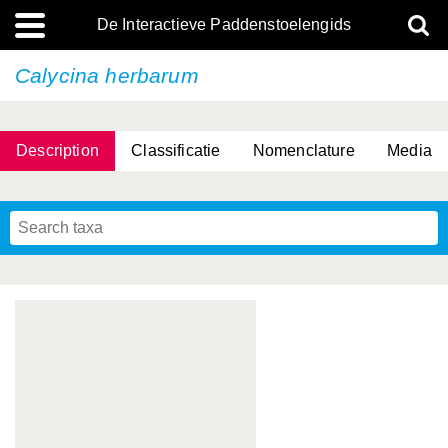
De Interactieve Paddenstoelengids
Calycina herbarum
Description
Classificatie
Nomenclature
Media