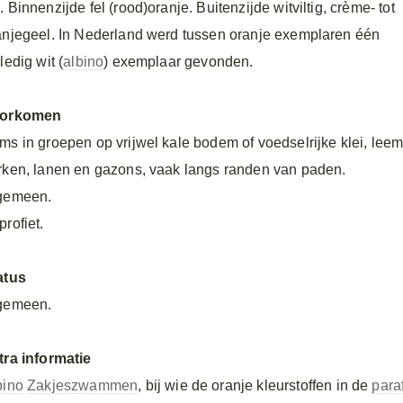
 Binnenzijde fel (rood)oranje. Buitenzijde witviltig, crème- tot
anjegeel. In Nederland werd tussen oranje exemplaren één
ledig wit (
albino
) exemplaar gevonden.
orkomen
ms in groepen op vrijwel kale bodem of voedselrijke klei, leem
rken, lanen en gazons, vaak langs randen van paden.
gemeen.
rofiet.
atus
gemeen.
tra informatie
bino
Zakjeszwammen
, bij wie de oranje kleurstoffen in de
para