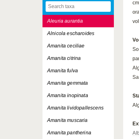
cm.
Albotricha acutipila
or
Aleuria aurantia
vol
Alnicola escharoides
Vo
Amanita ceciliae
So
Amanita citrina
pa
Al
Amanita fulva
Sap
Amanita gemmata
Amanita inopinata
St
Al
Amanita lividopallescens
Amanita muscaria
Ex
Amanita pantherina
Al