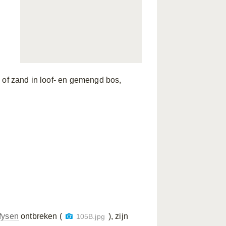
 of zand in loof- en gemengd bos,
fysen
ontbreken (
), zijn
105B.jpg