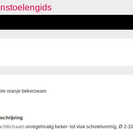
enstoelengids
ote oranje bekerzwam
schrijving
uchtlichaam
onregelmatig beker- tot vlak schotelvormig, Ø 2-1