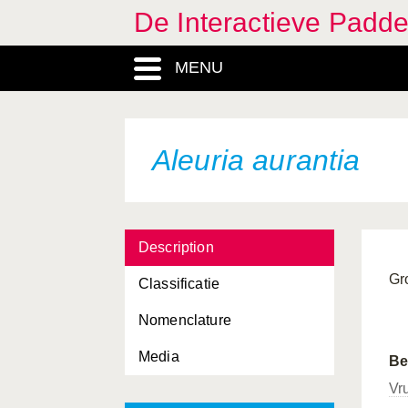
De Interactieve Padd
Agaricus silvaticus
MENU
Agaricus subperonatus
Agaricus vaporarius
Agaricus xanthoderma
Aleuria aurantia
Agrocybe cylindracea
Agrocybe dura
Description
Agrocybe pediades
Gr
Classificatie
Agrocybe praecox
Nomenclature
Agrocybe putaminum
Media
Agrocybe rivulosa
Be
Vr
Albatrellus ovinus