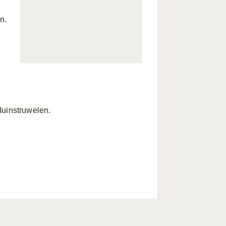
n.
duinstruwelen.