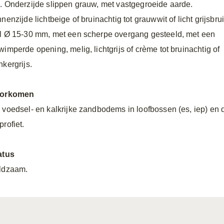
. Onderzijde slippen grauw, met vastgegroeide aarde.
nenzijde lichtbeige of bruinachtig tot grauwwit of licht grijsbrui
l Ø 15-30 mm, met een scherpe overgang gesteeld, met een
wimperde opening, melig, lichtgrijs of crème tot bruinachtig of
nkergrijs.
orkomen
 voedsel- en kalkrijke zandbodems in loofbossen (es, iep) en 
rofiet.
atus
ldzaam.