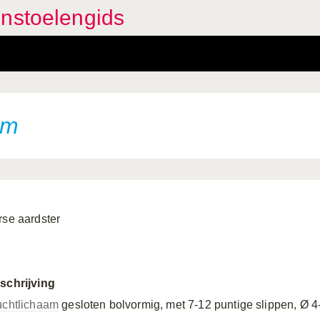
enstoelengids
um
rse aardster
schrijving
uchtlichaam
gesloten bolvormig, met 7-12 puntige slippen, Ø 4