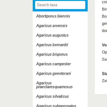
cm
Bin
Abortiporus biennis
Bo
ge
Agaricus arvensis
do
Agaricus augustus
Agaricus bernardii
Vo
Op
Agaricus bisporus
Sap
Agaricus campester
Agaricus geesterani
St
Ze
Agaricus
praeclaresquamosus
Agaricus silvaticus
Agaricus subperonatus