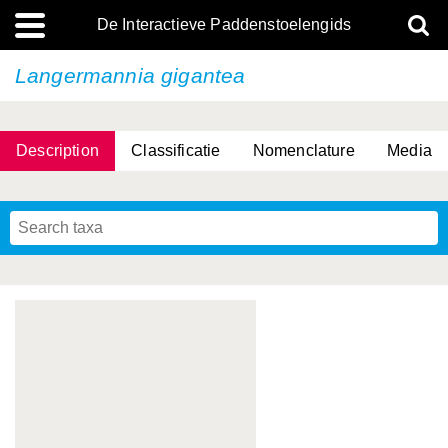
De Interactieve Paddenstoelengids
Langermannia gigantea
Description
Classificatie
Nomenclature
Media