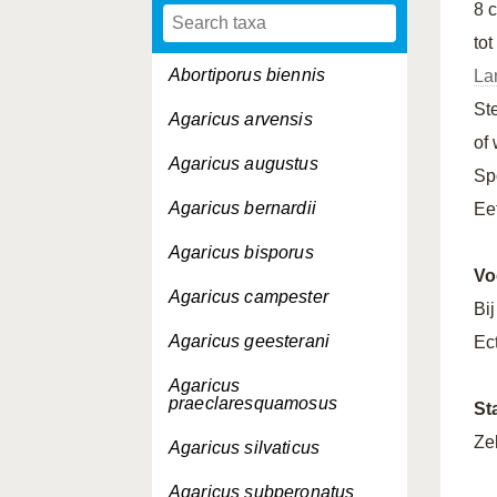
8 
tot
Abortiporus biennis
La
St
Agaricus arvensis
of
Agaricus augustus
Sp
Agaricus bernardii
Ee
Agaricus bisporus
Vo
Agaricus campester
Bi
Agaricus geesterani
Ec
Agaricus
praeclaresquamosus
St
Ze
Agaricus silvaticus
Agaricus subperonatus