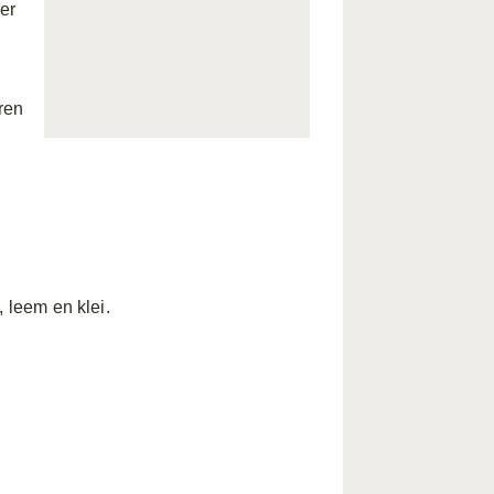
per
ren
, leem en klei.