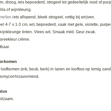
cm, droog, iets bepoederd, strogeel tot gedeeltelijk rood of pur
 lila of wijnkleurig.
mellen
iets aflopend, bleek strogeel, vettig bij wrijven.
eel 4-7 x 1-3 cm, wit, bepoederd, vaak met gele, violette, purpe
 wijnkleurige tinten. Vlees wit. Smaak mild. Geur zwak.
oreekleur crème.
tbaar.
orkomen
j loofbomen (eik, beuk, berk) in lanen en loofbos op lemig zand
tomycorrhizavormend.
atus
ldzaam.