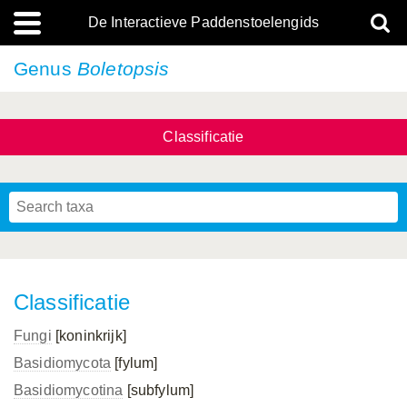
De Interactieve Paddenstoelengids
Genus
Boletopsis
Classificatie
Classificatie
Fungi
[koninkrijk]
Basidiomycota
[fylum]
Basidiomycotina
[subfylum]