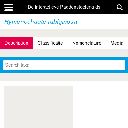
De Interactieve Paddenstoelengids
Hymenochaete rubiginosa
Description
Classificatie
Nomenclature
Media