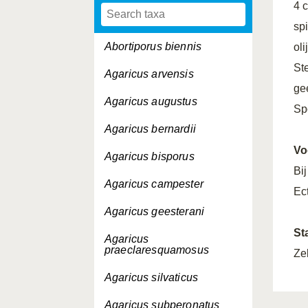
4 
spi
Abortiporus biennis
oli
Ste
Agaricus arvensis
ge
Agaricus augustus
Sp
Agaricus bernardii
Vo
Agaricus bisporus
Bi
Agaricus campester
Ec
Agaricus geesterani
St
Agaricus
praeclaresquamosus
Ze
Agaricus silvaticus
Agaricus subperonatus