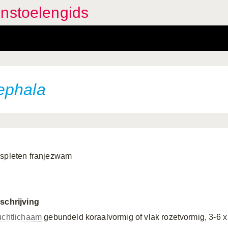
enstoelengids
ephala
spleten franjezwam
schrijving
uchtlichaam
gebundeld koraalvormig of vlak rozetvormig, 3-6 x