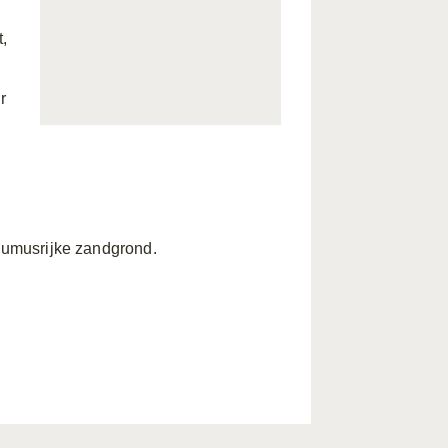
t,
r
 humusrijke zandgrond.