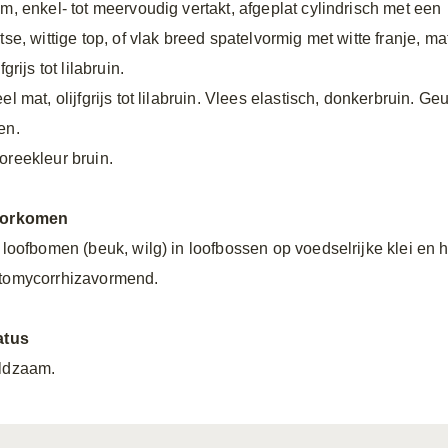
cm, enkel- tot meervoudig vertakt, afgeplat cylindrisch met een
tse, wittige top, of vlak breed spatelvormig met witte franje, ma
jfgrijs tot lilabruin.
el mat, olijfgrijs tot lilabruin. Vlees elastisch, donkerbruin. Geu
en.
oreekleur bruin.
orkomen
j loofbomen (beuk, wilg) in loofbossen op voedselrijke klei en
tomycorrhizavormend.
atus
ldzaam.