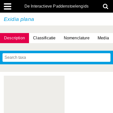
De Interactieve Paddenstoelengids
Exidia plana
Description
Classificatie
Nomenclature
Media