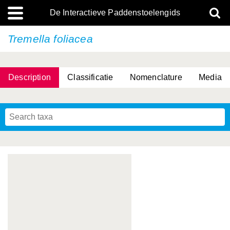
De Interactieve Paddenstoelengids
Tremella foliacea
Description
Classificatie
Nomenclature
Media