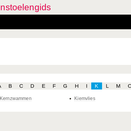
enstoelengids
A
B
C
D
E
F
G
H
I
K
L
M
Kernzwammen
Kiemvlies