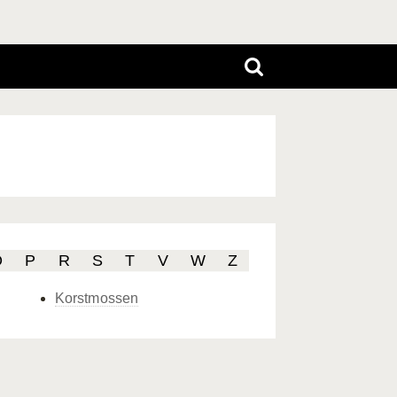
O
P
R
S
T
V
W
Z
Korstmossen