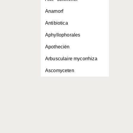
Anamorf
Antibiotica
Aphyllophorales
Apotheciën
Arbusculaire mycorrhiza
Ascomyceten
Ascus
Basidie
Basidiomyceten
Beurs
Bio-indicatoren