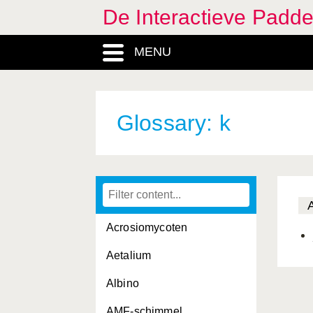
De Interactieve Padd
MENU
Glossary: k
Acrosiomycoten
Aetalium
Albino
AMF-schimmel