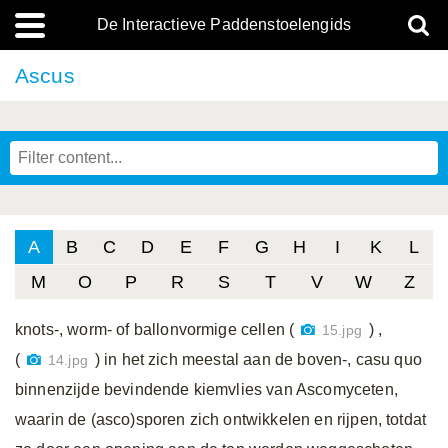
De Interactieve Paddenstoelengids
Ascus
A
B
C
D
E
F
G
H
I
K
L
M
O
P
R
S
T
V
W
Z
knots-, worm- of ballonvormige cellen (
) ,
15.jpg
(
) in het zich meestal aan de boven-, casu quo
14.jpg
binnenzijde bevindende kiemvlies van Ascomyceten,
waarin de (asco)sporen zich ontwikkelen en rijpen, totdat