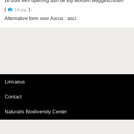
ze door een opening aan de top worden weggeschoten
(
) .
14.jpg
Alternative form voor Ascus
: asci.
Linnaeus
Contact
Naturalis Biodiversity Center