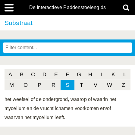
De Interactieve Paddenstoelengids
Substraat
A
B
C
D
E
F
G
H
I
K
L
M
O
P
R
S
T
V
W
Z
het weefsel of de ondergrond, waarop of waarin het
mycelium en de vruchtlichamen voorkomen en/of
waarvan het mycelium leeft.