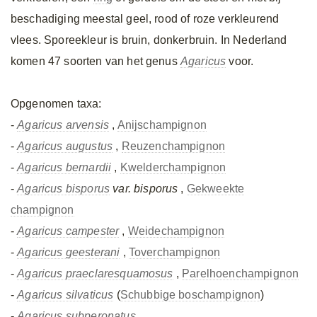
beschadiging meestal geel, rood of roze verkleurend
vlees. Sporeekleur is bruin, donkerbruin. In Nederland
komen 47 soorten van het genus
Agaricus
voor.
Opgenomen taxa:
-
Agaricus arvensis
,
Anijschampignon
-
Agaricus augustus
,
Reuzenchampignon
-
Agaricus bernardii
,
Kwelderchampignon
-
Agaricus bisporus
var. bisporus
,
Gekweekte
champignon
-
Agaricus campester
,
Weidechampignon
-
Agaricus geesterani
,
Toverchampignon
-
Agaricus praeclaresquamosus
,
Parelhoenchampignon
-
Agaricus silvaticus
(
Schubbige boschampignon
)
-
Agaricus subperonatus