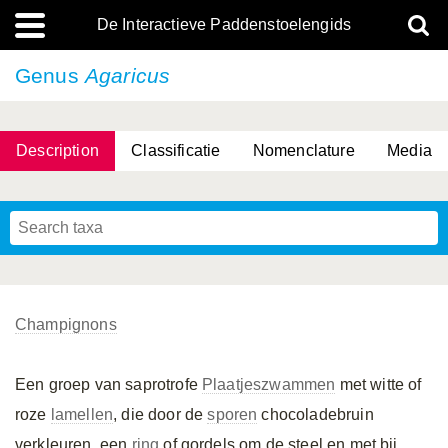
De Interactieve Paddenstoelengids
Genus
Agaricus
Description
Classificatie
Nomenclature
Media
Champignons
Een groep van saprotrofe
Plaatjeszwammen
met witte of
roze
lamellen
, die door de
sporen
chocoladebruin
verkleuren, een
ring
of gordels om de steel en met bij