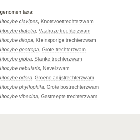
genomen taxa:
litocybe clavipes
,
Knotsvoettrechterzwam
litocybe diatetra
,
Vaalroze trechterzwam
litocybe ditopa
,
Kleinsporige trechterzwam
litocybe geotropa
,
Grote trechterzwam
litocybe gibba
,
Slanke trechterzwam
litocybe nebularis
,
Nevelzwam
litocybe odora
,
Groene anijstrechterzwam
litocybe phyllophila
,
Grote bostrechterzwam
litocybe vibecina
,
Gestreepte trechterzwam