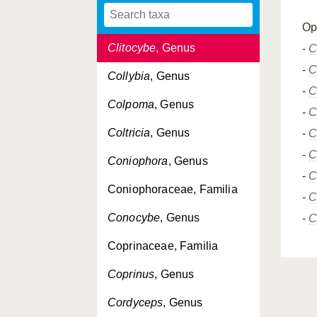
Clavulinopsis
, Genus
Op
Clitocybe
, Genus
-
C
-
C
Collybia
, Genus
-
C
Colpoma
, Genus
-
C
Coltricia
, Genus
-
C
-
C
Coniophora
, Genus
-
C
Coniophoraceae, Familia
-
C
Conocybe
, Genus
-
C
Coprinaceae, Familia
Coprinus
, Genus
Cordyceps
, Genus