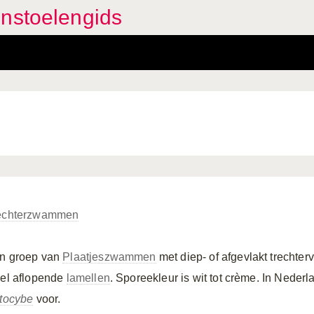
enstoelengids
echterzwammen
n groep van
Plaatjeszwammen
met diep- of afgevlakt trechte
eel aflopende
lamellen
. Sporeekleur is wit tot crème. In Nede
itocybe
voor.