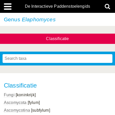
De Interactieve Paddenstoelengids
Genus
Elaphomyces
Classificatie
Classificatie
Fungi
[koninkrijk]
Ascomycota
[fylum]
Ascomycotina
[subfylum]