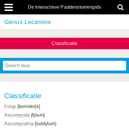
De Interactieve Paddenstoelengids
Genus
Lecanora
Classificatie
Classificatie
Fungi
[koninkrijk]
Ascomycota
[fylum]
Ascomycotina
[subfylum]