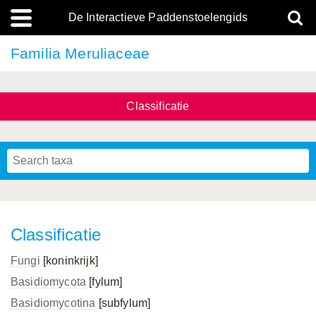
De Interactieve Paddenstoelengids
Familia Meruliaceae
Classificatie
Classificatie
Fungi
[koninkrijk]
Basidiomycota
[fylum]
Basidiomycotina
[subfylum]