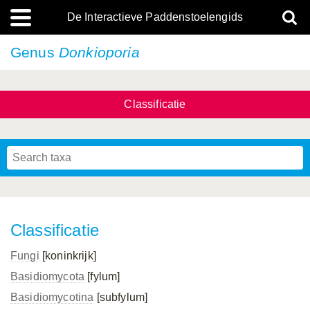
De Interactieve Paddenstoelengids
Genus
Donkioporia
Classificatie
Classificatie
Fungi
[koninkrijk]
Basidiomycota
[fylum]
Basidiomycotina
[subfylum]