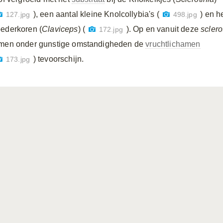
), een aantal kleine Knolcollybia's (
) en h
127.jpg
498.jpg
ederkoren (
Claviceps
) (
). Op en vanuit deze
sclero
172.jpg
men onder gunstige omstandigheden de
vruchtlichamen
) tevoorschijn.
173.jpg