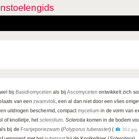
enstoelengids
wel bij
Basidiomyceten
als bij
Ascomyceten
ontwikkelt zich s
 plaats van een
zwamvlok
, een al dan niet door een vlies omge
gen uitdrogen beschermd, compact
mycelium
in de vorm van e
l of knolletje, het
sclerotium
.
Sclerotia
komen in de bodem voo
als bij de
Franjeporiezwam
(
Polyporus tuberaster
) (
352.jpg
 of vergroeid met het
substraat
bij de Knolkelkjes (
Sclerotinia
)