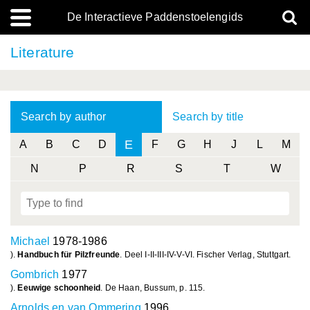
De Interactieve Paddenstoelengids
Literature
Search by author
Search by title
E
A
B
C
D
F
G
H
J
L
M
N
P
R
S
T
W
Michael
1978-1986
).
Handbuch für Pilzfreunde
. Deel I-II-III-IV-V-VI. Fischer Verlag, Stuttgart.
Gombrich
1977
).
Eeuwige schoonheid
. De Haan, Bussum, p. 115.
Arnolds en van Ommering
1996