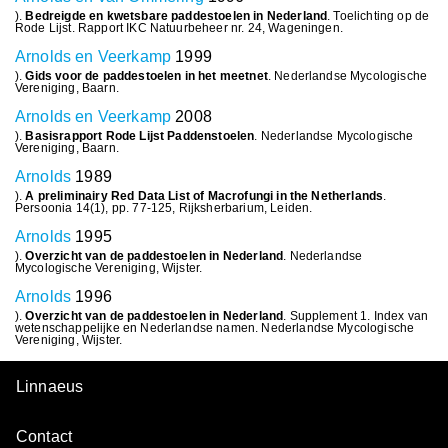
).
Bedreigde en kwetsbare paddestoelen in Nederland
. Toelichting op de
Rode Lijst. Rapport IKC Natuurbeheer nr. 24, Wageningen.
Arnolds en Veerkamp
1999
).
Gids voor de paddestoelen in het meetnet
. Nederlandse Mycologische
Vereniging, Baarn.
Arnolds en Veerkamp
2008
).
Basisrapport Rode Lijst Paddenstoelen
. Nederlandse Mycologische
Vereniging, Baarn.
Arnolds
1989
).
A preliminairy Red Data List of Macrofungi in the Netherlands
.
Persoonia 14(1), pp. 77-125, Rijksherbarium, Leiden.
Arnolds
1995
).
Overzicht van de paddestoelen in Nederland
. Nederlandse
Mycologische Vereniging, Wijster.
Arnolds
1996
).
Overzicht van de paddestoelen in Nederland
. Supplement 1. Index van
wetenschappelijke en Nederlandse namen. Nederlandse Mycologische
Vereniging, Wijster.
Linnaeus
Contact