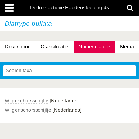
De Interactieve Paddenstoelengids
Diatrype bullata
Description
Classificatie
Nomenclature
Media
Wilgeschorsschijfje
[Nederlands]
Wilgenschorsschijfje
[Nederlands]